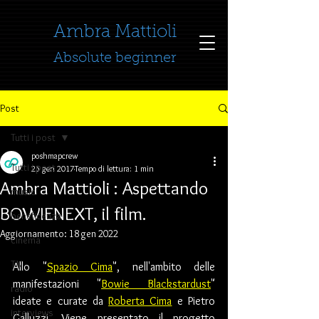
​​​​​​​Ambra Mattioli
Absolute beginner
Post
Tutti i post
poshmapcrew
Tutti i post
25 gen 2017
Tempo di lettura: 1 min
Ambra Mattioli : Aspettando
music
BOWIENEXT, il film.
beneficenza
Aggiornamento:
18 gen 2022
cinema
TV
Allo "
Spazio Cima
", nell'ambito delle 
manifestazioni "
Bowie Blackstardust
" 
radio
ideate e curate da 
Roberta Cima
 e Pietro 
interviews
Galluzzi, Viene presentato il progetto 