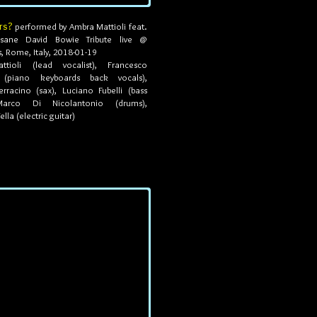
rs?
performed by Ambra Mattioli feat.
nsane David Bowie Tribute live @
, Rome, Italy, 2018-01-19
ttioli (lead vocalist),
Francesco
o (piano keyboards back vocals)
,
rracino (sax), Luciano Fubelli (bass
 Marco Di Nicolantonio (drums),
la (electric guitar)