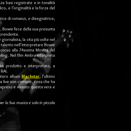
za basi registrate e in tonalità
o, e l’originalità e la forza del
trice di romanzi, e disegnatrice,
e. Bowie fece della sua presunta
rprendente.
iornalista, la cita più volte nel
 talento nell’interpretare Bowie
ncorso alla 74esima Mostra del
ling. Nel film Ambra interpreta
ssa prodotto e interpretato, a
i RAI.
’intero album
Blackstar
, l’ultimo
iva live non comune, cosa che ha
rapreso e vissuto questa vera e
per la Sua musica e solo in piccola