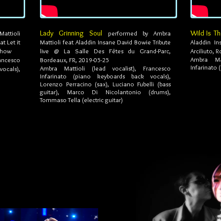
Lady Grinning Soul
Wild Is T
ttioli
performed by Ambra
t Let it
Mattioli feat Aladdin Insane David Bowie Tribute
Aladdin In
 Show
live @ La Salle Des Fêtes du Grand-Parc,
Arciliuto, 
Ambra Mat
ancesco
Bordeaux, FR, 2019-05-25
Infarinato 
Ambra Mattioli (lead vocalist), Francesco
ocals)
,
Infarinato (piano keyboards back vocals),
Lorenzo Perracino (sax), Luciano Fubelli (bass
guitar), Marco Di Nicolantonio (drums),
Tommaso Tella (electric guitar)