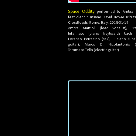
Space Oddity
performed by Ambra M
feat Aladdin Insane David Bowie Tribut
CrossRoads, Rome, Italy, 2018-01-19
Ambra Mattioli (lead vocalist), Fr
Infarinato (piano keyboards back v
Lorenzo Perracino (sax), Luciano Fubel
guitar), Marco Di Nicolantonio (
Tommaso Tella (electric guitar)