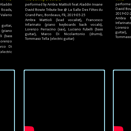
performed
 Aladdin
performed by Ambra Mattioli feat Aladdin Insane
David Bowi
 Roads,
David Bowie Tribute live @ La Salle Des Fêtes du
2019-02-
 Valerio
Grand-Parc, Bordeaux, FR, 2019-05-25
Ambra M
Ambra Mattioli (lead vocalist), Francesco
Infarin
Infarinato (piano keyboards back vocals),
 guitar,
Lorenzo P
Lorenzo Perracino (sax), Luciano Fubelli (bass
 (piano
guitar)
guitar), Marco Di Nicolantonio (drums),
li (bass
Tommaso T
Tommaso Tella (electric guitar)
 Lorenzo
arco Di
lectric