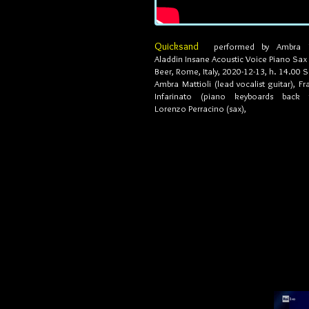
Quicksand
performed by Ambra Ma
Aladdin Insane Acoustic Voice Piano Sax a
Beer, Rome, Italy, 2020-12-13, h. 14.00
Ambra Mattioli (lead vocalist guitar),
Fr
Infarinato (piano keyboards back v
Lorenzo Perracino (sax),