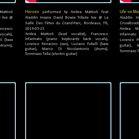
Heroes
Life on Ma
attioli
performed by Ambra Mattioli feat
e live @
Aladdin Insane David Bowie Tribute live @ La
Aladdin I
Salle Des Fêtes du Grand-Parc, Bordeaux, FR,
CrossRoads
ancesco
2019-05-25
Ambra Ma
Ambra Mattioli (lead vocalist), Francesco
ocals),
Infarinat
Infarinato (piano keyboards back vocals),
li (bass
Lorenzo Pe
Lorenzo Perracino (sax), Luciano Fubelli (bass
drums),
guitar),
guitar), Marco Di Nicolantonio (drums),
Tommaso Tel
Tommaso Tella (electric guitar)