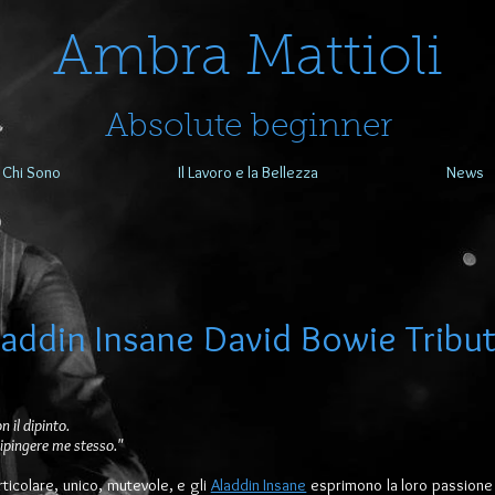
​​​​​​​Ambra Mattioli
Absolute beginner
Chi Sono
Il Lavoro e la Bellezza
News
laddin Insane
David Bowie Tribu
n il dipinto.
ipingere me stesso."
rticolare, unico, mutevole, e gli
Aladdin Insane
esprimono la loro passione 