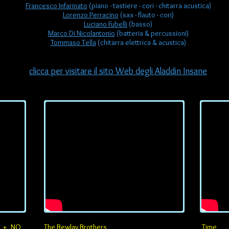
Francesco Infarinato
(piano · tastiere · cori · chitarra acustica)
Lorenzo Perracino
(sax · flauto · cori)
Luciano Fubelli
(basso)
Marco Di Nicolantonio
(batteria & percussioni)
Tommaso Tella
(chitarra elettrica & acustica)
clicca per visitare il sito Web degli Aladdin Insane
M + NO
The Bewlay Brothers
Time