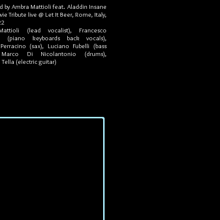
 by Ambra Mattioli feat. Aladdin Insane
e Tribute live @ Let It Beer, Rome, Italy,
22
attioli (lead vocalist),
Francesco
ato (piano keyboards back vocals)
,
erracino (sax), Luciano Fubelli (bass
, Marco Di Nicolantonio (drums),
ella (electric guitar)