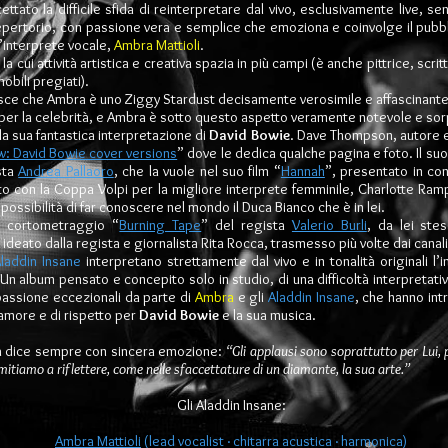
tato la difficile sfida di reinterpretare dal vivo, esclusivamente live, sen
repertorio, con passione vera e semplice che emoziona e coinvolge il pubblic
’interprete vocale,
Ambra Mattioli
.
 cui attività artistica e creativa spazia in più campi (è anche pittrice, scrit
obili pregiati).
ntisce che Ambra è uno Ziggy Stardust decisamente verosimile e affascinant
per la celebrità, e Ambra è sotto questo aspetto veramente notevole e so
a sua fantastica interpretazione di
David Bowie
. Dave Thompson, autore e g
w: David Bowie cover versions
” dove le dedica qualche pagina e foto. Il suo
sta
Andrea Pallaoro
, che la vuole nel suo film “
Hannah
”, presentato in co
 con la Coppa Volpi per la migliore interprete femminile, Charlotte Ramp
ossibilità di far conoscere nel mondo il Duca Bianco che è in lei.
o cortometraggio “
Burning Tape
” del regista
Valerio Burli
, da lei ste
ie ideato dalla regista e giornalista Rita Rocca, trasmesso più volte dai canal
laddin Insane
interpretano strettamente dal vivo e in tonalità originali l
 Un album pensato e concepito solo in studio, di una difficoltà interpretat
passione eccezionali da parte di
Ambra
e gli
Aladdin Insane
, che hanno int
'amore e di rispetto per
David Bowie
e la sua musica.
ra dice sempre con sincera emozione:
“Gli applausi sono soprattutto per Lui, 
limitiamo a riflettere, come nelle sfaccettature di un diamante, la sua arte.”
Gli Aladdin Insane:
Ambra Mattioli
(lead vocalist · chitarra acustica · harmonica)