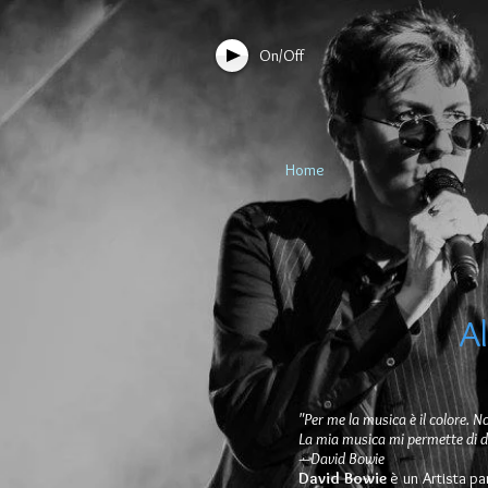
On/Off
Home
A
"Per me la musica è il colore. No
La mia musica mi permette di d
—David Bowie
David Bowie
è un Artista pa