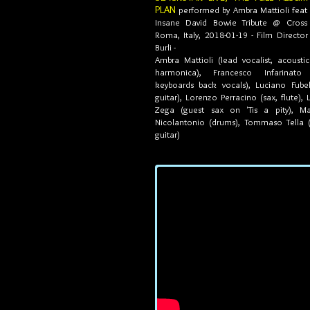
PLAN
performed by Ambra Mattioli feat
Insane David Bowie Tribute @ Cross
Roma, Italy, 2018-01-19 - Film Director
Burli -
Ambra Mattioli (lead vocalist, acoustic
harmonica),
Francesco Infarinato
keyboards back vocals)
, Luciano Fubel
guitar), Lorenzo Perracino (sax, flute),
Zega (guest sax on 'Tis a pity), M
Nicolantonio (drums), Tommaso Tella (e
guitar)