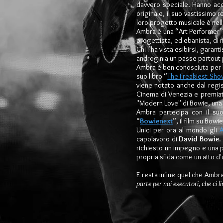
davvero speciale. Hanno accet
originale, il suo vastissimo 
loro progetto musicale è nell
Ambra è una “Art Performer” la
progettista, ed ebanista, di m
Chi l’ha vista esibirsi, gara
androginia un passe-partout 
Ambra è ben conosciuta per l
suo libro “
The Freakiest Sho
viene notato anche dal regi
Cinema di Venezia e premiato
"Modern Love" di Bowie, una p
Ambra partecipa con il su
“
Bowienext
”, il film su Bow
Unici per ora al mondo gli
A
capolavoro di
David Bowie
.
richiesto un impegno e una 
propria sfida come un atto d
E resta infine quel che Amb
parte per noi esecutori, che ci 