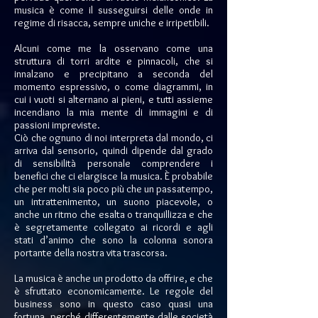
musica è come il susseguirsi delle onde in
regime di risacca, sempre uniche e irripetibili.
Alcuni come me la osservano come una
struttura di torri ardite e pinnacoli, che si
innalzano e precipitano a seconda del
momento espressivo, o come diagrammi, in
cui i vuoti si alternano ai pieni, e tutti assieme
incendiano la mia mente di immagini e di
passioni impreviste.
Ciò che ognuno di noi interpreta dal mondo, ci
arriva dal sensorio, quindi dipende dal grado
di sensibilità personale comprendere i
benefici che ci elargisce la musica. È probabile
che per molti sia poco più che un passatempo,
un intrattenimento, un suono piacevole, o
anche un ritmo che esalta o tranquillizza e che
è segretamente collegato ai ricordi e agli
stati d’animo che sono la colonna sonora
portante della nostra vita trascorsa.
La musica è anche un prodotto da offrire, e che
è sfruttato economicamente. Le regole del
business sono in questo caso quasi una
fortuna, perché differentemente dalle società