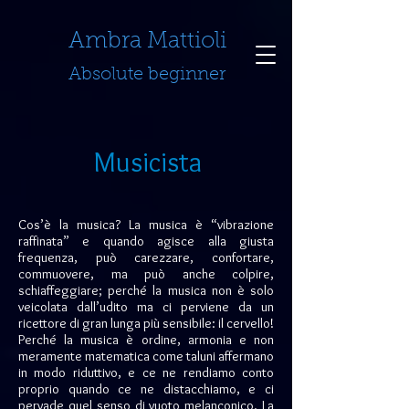
​​​​​​​Ambra Mattioli
Absolute beginner
Musicist
a
Cos’è la musica? La musica è “vibrazione
raffinata” e quando agisce alla giusta
frequenza, può carezzare, confortare,
commuovere, ma può anche colpire,
schiaffeggiare; perché la musica non è solo
veicolata dall’udito ma ci perviene da un
ricettore di gran lunga più sensibile: il cervello!
Perché la musica è ordine, armonia e non
meramente matematica come taluni affermano
in modo riduttivo, e ce ne rendiamo conto
proprio quando ce ne distacchiamo, e ci
pervade quel senso di vuoto melanconico. La