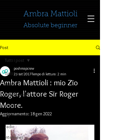
​​​​​​​Ambra Mattioli
Absolute beginner
Post
Tutti i post
poshmapcrew
Tutti i post
26 set 2017
Tempo di lettura: 2 min
Ambra Mattioli : mio Zio
music
Roger, l'attore Sir Roger
beneficenza
Moore.
cinema
Aggiornamento:
18 gen 2022
TV
radio
interviews