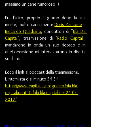
massimo un cane rumoroso :)
Fra l'altro, proprio il giorno dopo la sua 
morte, molto carinamente 
Doris Zaccone
 e 
Riccardo Quadrano
, conduttori di "
Bla Bla 
Capital
", trasmissione di "
Radio Capital
", 
mandarono in onda un suo ricordo e in 
quell'occasione mi intervistarono in diretta 
su di lui.  
Ecco il link al podcast della trasmissione. 
L'intervista è al minuto 54:54
https://www.capital.it/programmi/bla-bla-
capital/puntate/bla-bla-capital-del-24-05-
2017/
https://video.wixstatic.com/video/b61531_ca4f