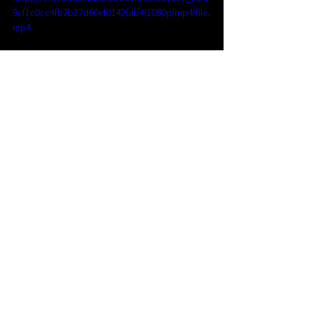
9ef1c0cc4fb7b27d60ef0142fab4/1080p/mp4/file.
mp4
cinema
radio
interviews