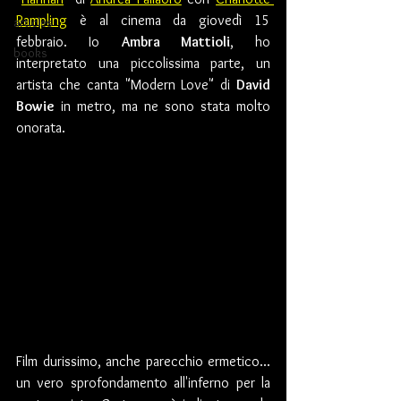
Rampling
 è al cinema da giovedì 15 
articles
febbraio. Io 
Ambra Mattioli
, ho 
books
interpretato una piccolissima parte, un 
artista che canta "Modern Love" di 
David 
Bowie
 in metro, ma ne sono stata molto 
onorata. 
Film durissimo, anche parecchio ermetico... 
un vero sprofondamento all'inferno per la 