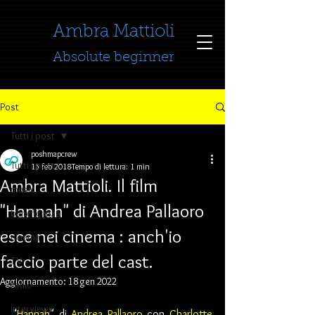
​​​​​​​Ambra Mattioli
Absolute beginner
Post
Tutti i post
poshmapcrew
Tutti i post
15 feb 2018
Tempo di lettura: 1 min
Ambra Mattioli. Il film
music
"Hannah" di Andrea Pallaoro
beneficenza
esce nei cinema : anch'io
cinema
faccio parte del cast.
TV
Aggiornamento:
18 gen 2022
radio
interviews
"
Hannah
" di 
Andrea Pallaoro
 con 
Charlotte 