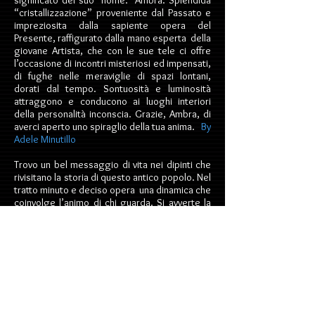
significato del suo nome: Ambra. Splendida
“cristallizzazione” proveniente dal Passato e
impreziosita dalla sapiente opera del
Presente, raffigurato dalla mano esperta della
giovane Artista, che con le sue tele ci offre
l’occasione di incontri misteriosi ed impensati,
di fughe nelle meraviglie di spazi lontani,
dorati dal tempo. Sontuosità e luminosità
attraggono e conducono ai luoghi interiori
della personalità inconscia. Grazie, Ambra, di
averci aperto uno spiraglio della tua anima.
By
Adele Minutillo
Trovo un bel messaggio di vita nei dipinti che
rivisitano la storia di questo antico popolo. Nel
tratto minuto e deciso opera una dinamica che
coinvolge l’animo di chi guarda. Si avverte la
suggestione di atmosfere dense di pathos; si
coglie il fascino di un’immagine che trascende
le tonalità e la luce dei dipinti, caratterizzati da
colori vivi, moderni, netti e reali, capaci di
trasfondere attesa di eventi, da vivere o
sognare.
By Prof. Boezio Balestrelli