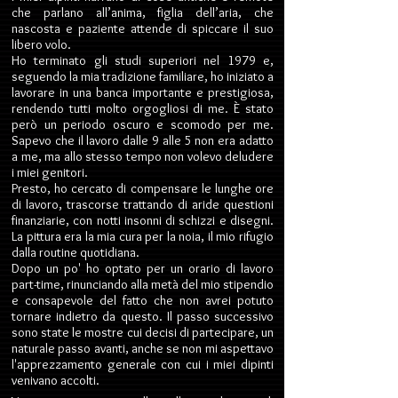
che parlano all’anima, figlia dell’aria, che
nascosta e paziente attende di spiccare il suo
libero volo.
Ho terminato gli studi superiori nel 1979 e,
seguendo la mia tradizione familiare, ho iniziato a
lavorare in una banca importante e prestigiosa,
rendendo tutti molto orgogliosi di me. È stato
però un periodo oscuro e scomodo per me.
Sapevo che il lavoro dalle 9 alle 5 non era adatto
a me, ma allo stesso tempo non volevo deludere
i miei genitori.
Presto, ho cercato di compensare le lunghe ore
di lavoro, trascorse trattando di aride questioni
finanziarie, con notti insonni di schizzi e disegni.
La pittura era la mia cura per la noia, il mio rifugio
dalla routine quotidiana.
Dopo un po' ho optato per un orario di lavoro
part-time, rinunciando alla metà del mio stipendio
e consapevole del fatto che non avrei potuto
tornare indietro da questo. Il passo successivo
sono state le mostre cui decisi di partecipare, un
naturale passo avanti, anche se non mi aspettavo
l'apprezzamento generale con cui i miei dipinti
venivano accolti.