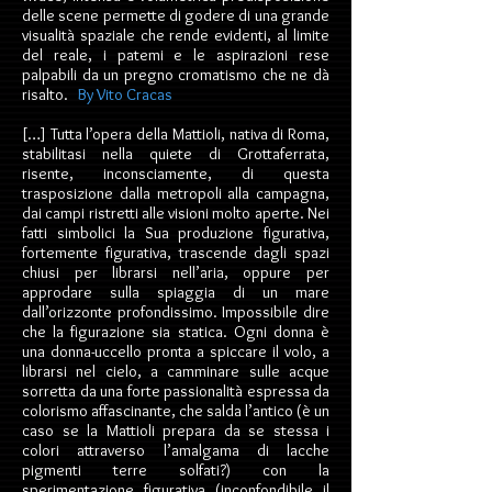
delle scene permette di godere di una grande
visualità spaziale che rende evidenti, al limite
del reale, i patemi e le aspirazioni rese
palpabili da un pregno cromatismo che ne dà
risalto.
By Vito Cracas
[…] Tutta l’opera della Mattioli, nativa di Roma,
stabilitasi nella quiete di Grottaferrata,
risente, inconsciamente, di questa
trasposizione dalla metropoli alla campagna,
dai campi ristretti alle visioni molto aperte. Nei
fatti simbolici la Sua produzione figurativa,
fortemente figurativa, trascende dagli spazi
chiusi per librarsi nell’aria, oppure per
approdare sulla spiaggia di un mare
dall’orizzonte profondissimo. Impossibile dire
che la figurazione sia statica. Ogni donna è
una donna-uccello pronta a spiccare il volo, a
librarsi nel cielo, a camminare sulle acque
sorretta da una forte passionalità espressa da
colorismo affascinante, che salda l’antico (è un
caso se la Mattioli prepara da se stessa i
colori attraverso l’amalgama di lacche
pigmenti terre solfati?) con la
sperimentazione figurativa (inconfondibile il