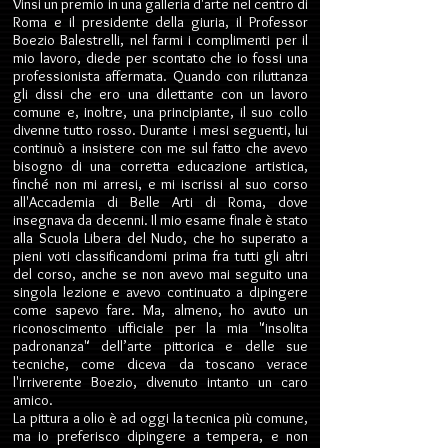
Vinsi un premio in una galleria d'arte nel centro di
Roma e il presidente della giuria, il Professor
Boezio Balestrelli, nel farmi i complimenti per il
mio lavoro, diede per scontato che io fossi una
professionista affermata. Quando con riluttanza
gli dissi che ero una dilettante con un lavoro
comune e, inoltre, una principiante, il suo collo
divenne tutto rosso. Durante i mesi seguenti, lui
continuò a insistere con me sul fatto che avevo
bisogno di una corretta educazione artistica,
finché non mi arresi, e mi iscrissi al suo corso
all'Accademia di Belle Arti di Roma, dove
insegnava da decenni. Il mio esame finale è stato
alla Scuola Libera del Nudo, che ho superato a
pieni voti classificandomi prima fra tutti gli altri
del corso, anche se non avevo mai seguito una
singola lezione e avevo continuato a dipingere
come sapevo fare. Ma, almeno, ho avuto un
riconoscimento ufficiale per la mia "insolita
padronanza" dell’arte pittorica e delle sue
tecniche, come diceva da toscano verace
l'irriverente Boezio, divenuto intanto un caro
amico.
La pittura a olio è ad oggi la tecnica più comune,
ma io preferisco dipingere a tempera, e non