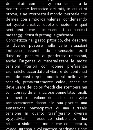
dei solfati con la gomma lacca, fa la
ricostruzione fantastica dei miti, in cui ci si
ritrova, e ne interpreta il mondo iperreale che
delinea con simbolica valenza, condensando
nel gusto creativo quelle emozioni e quei
sentimenti che alimentano i comunicati
messaggi densi di presagi significativi.
Concretizza nel gesto pittorico, che descrive
le diverse posture nelle varie situazioni
ipotizzate, assemblando le sensazioni ed il
fluire nei pensieri di ponderate riflessioni,
anche l’urgenza di materializzare le molte
tensioni interiori con idonee preferenze
cromatiche accordate al vibrare dei contenuti
creando così degli sfondi ideali nelle varie
tonalità, prevalentemente calde, anche se
deve usare dei colori freddi che stempera nei
toni con rapide e minuziose pennellate. Tonali,
frammentate volumetrie che collegate
armonicamente danno alla sua poetica una
sensazione partecipativa di una surreale
tensione in quanto trasfigurano diverse
oggettività in essenze simboliche. Una
raffinata sinfonica armonia che con accorta,
vivace, intensa e volumetrica predisposizione