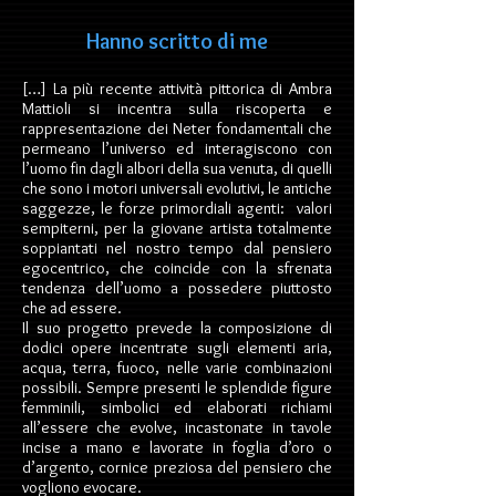
Hanno scritto di me
[…] La più recente attività pittorica di Ambra
Mattioli si incentra sulla riscoperta e
rappresentazione dei Neter fondamentali che
permeano l’universo ed interagiscono con
l’uomo fin dagli albori della sua venuta, di quelli
che sono i motori universali evolutivi, le antiche
saggezze, le forze primordiali agenti: valori
sempiterni, per la giovane artista totalmente
soppiantati nel nostro tempo dal pensiero
egocentrico, che coincide con la sfrenata
tendenza dell’uomo a possedere piuttosto
che ad essere.
Il suo progetto prevede la composizione di
dodici opere incentrate sugli elementi aria,
acqua, terra, fuoco, nelle varie combinazioni
possibili. Sempre presenti le splendide figure
femminili, simbolici ed elaborati richiami
all’essere che evolve, incastonate in tavole
incise a mano e lavorate in foglia d’oro o
d’argento, cornice preziosa del pensiero che
vogliono evocare.