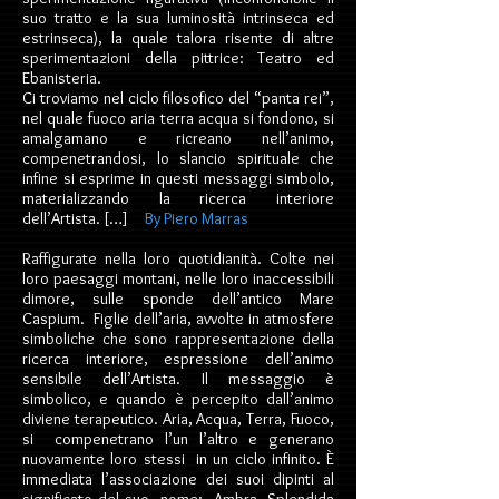
suo tratto e la sua luminosità intrinseca ed
estrinseca), la quale talora risente di altre
sperimentazioni della pittrice: Teatro ed
Ebanisteria.
Ci troviamo nel ciclo filosofico del “panta rei”,
nel quale fuoco aria terra acqua si fondono, si
amalgamano e ricreano nell’animo,
compenetrandosi, lo slancio spirituale che
infine si esprime in questi messaggi simbolo,
materializzando la ricerca interiore
dell’Artista. […]
By Piero Marras
Raffigurate nella loro quotidianità. Colte nei
loro paesaggi montani, nelle loro inaccessibili
dimore, sulle sponde dell’antico Mare
Caspium. Figlie dell’aria, avvolte in atmosfere
simboliche che sono rappresentazione della
ricerca interiore, espressione dell’animo
sensibile dell’Artista. Il messaggio è
simbolico, e quando è percepito dall’animo
diviene terapeutico. Aria, Acqua, Terra, Fuoco,
si compenetrano l’un l’altro e generano
nuovamente loro stessi in un ciclo infinito. È
immediata l’associazione dei suoi dipinti al