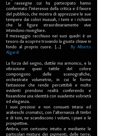
Le rassegne cui ha partecipato hanno
confermato l’interesse della critica e il favore
del pubblico, che mostra di apprezzare le sue
tempere dai colori inusuali, i temi e i richiami
che le figure straordinariamente vive
intendono risvegliare.
Il messaggio racchiuso nei suoi quadri è un
tesoro da scoprire trovando la giusta chiave in
fondo al proprio cuore. […]
By Alberto
Algardi
La forza del segno, duttile ma armonico, e la
vibrazione quasi tattile del colore
compongono delle scenografiche,
orchestrate volumetrie, in cui le forme
fantasiose che rende percettibili e molto
evidenti prendono realtà conferendo e
fissandone una identità con suadente sobrietà
ed eleganza.
I suoi preziosi e non consueti intarsi ed
arabeschi cromatici, con l’alternanza di timbri
e di toni, ne scandiscono i volumi, i piani e le
prospettive.
Ambra, con certosino intuito e mediante le
particolari misture dei pigmenti, delle terre,